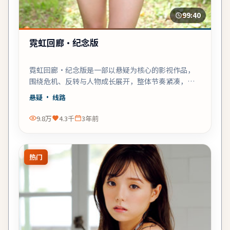
99:40
霓虹回廊·纪念版
霓虹回廊·纪念版是一部以悬疑为核心的影视作品，
围绕危机、反转与人物成长展开，整体节奏紧凑，值
得推荐观看。
悬疑
· 线路
9.8万
4.3千
3年前
热门