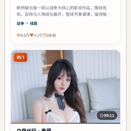
断桥疑云是一部以战争为核心的影视作品，围绕危
机、反转与人物成长展开，整体节奏紧凑，值得推荐
观看。
战争
· 线路
9.8万
4.2千
8年前
热门
99:11
白昼代码·典藏