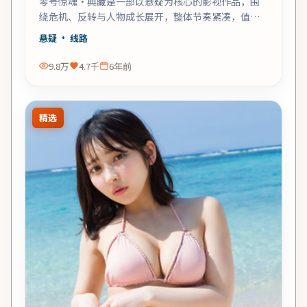
零号惊魂·典藏是一部以悬疑为核心的影视作品，围
绕危机、反转与人物成长展开，整体节奏紧凑，值得
推荐观看。
悬疑
· 线路
9.8万
4.7千
6年前
精选