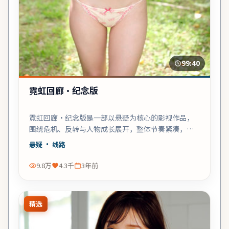
99:40
霓虹回廊·纪念版
霓虹回廊·纪念版是一部以悬疑为核心的影视作品，
围绕危机、反转与人物成长展开，整体节奏紧凑，值
得推荐观看。
悬疑
· 线路
9.8万
4.3千
3年前
精选