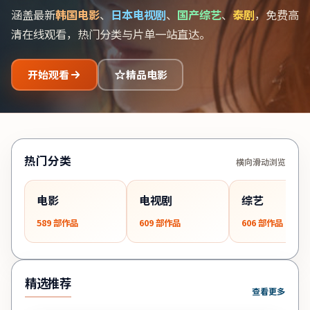
涵盖最新
韩国电影
、
日本电视剧
、
国产综艺
、
泰剧
，免费高
清在线观看，热门分类与片单一站直达。
开始观看
精品电影
热门分类
横向滑动浏览
电影
电视剧
综艺
589
部作品
609
部作品
606
部作品
精选推荐
查看更多