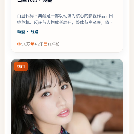
白昼代码·典藏是一部以动漫为核心的影视作品，围
绕危机、反转与人物成长展开，整体节奏紧凑，值得
推荐观看。
动漫
· 线路
9.8万
4.2千
11年前
热门