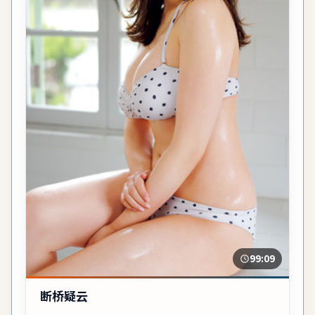
99:09
断桥疑云