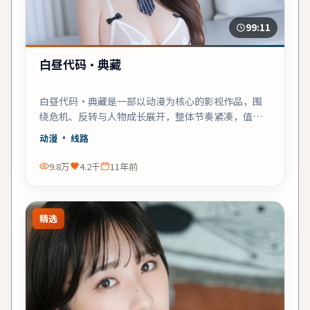
99:11
白昼代码·典藏
白昼代码·典藏是一部以动漫为核心的影视作品，围
绕危机、反转与人物成长展开，整体节奏紧凑，值得
推荐观看。
动漫
· 线路
9.8万
4.2千
11年前
精选