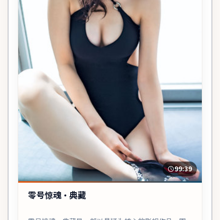
99:39
零号惊魂·典藏