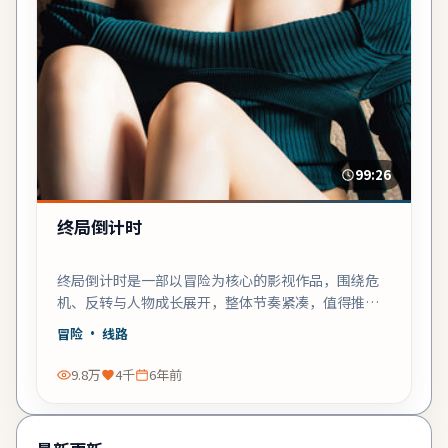
99:26
终局倒计时
终局倒计时是一部以冒险为核心的影视作品，围绕危
机、反转与人物成长展开，整体节奏紧凑，值得推荐
观看。
冒险
· 线路
9.8万
4千
6年前